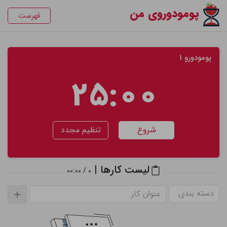
پومودوروی من
فهرست
پومودورو 1
25:00
شروع
تنظیم مجدد
لیست کارها |
0 / 00:00